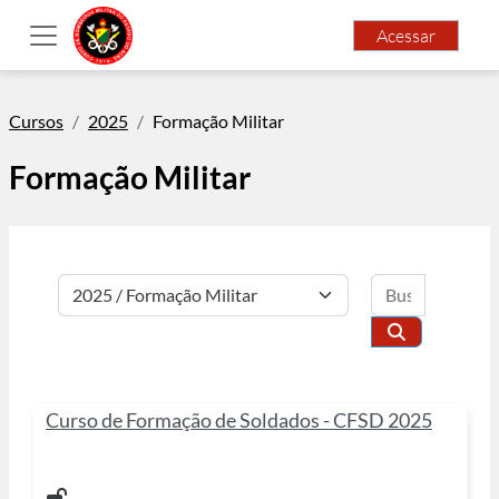
Ir para o conteúdo principal
Acessar
Painel lateral
Cursos
2025
Formação Militar
Formação Militar
Buscar cu
Categorias de Cursos
Buscar curso
Curso de Formação de Soldados - CFSD 2025